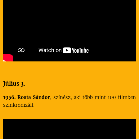
Július 3.
1956. Rosta Sándor
, színész, aki több mint 100 filmben
szinkronizált