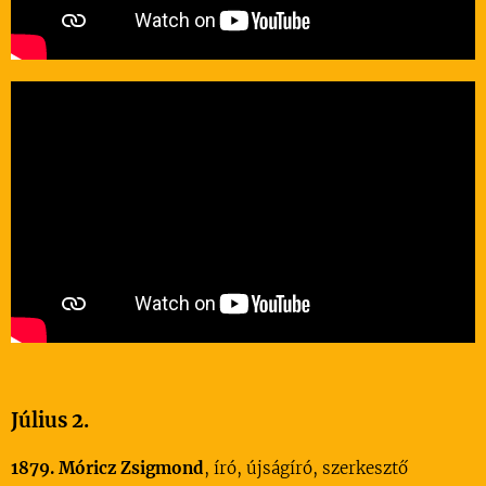
Július 2.
1879. Móricz Zsigmond
, író, újságíró, szerkesztő