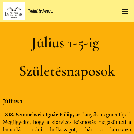
Tudni érdemes...
Július 1-5-ig
Születésnaposok
Július 1.
1818. Semmelweis Ignác Fülöp,
az "anyák megmentője".
Megfigyelte, hogy a klórvizes kézmosás megszünteti a
boncolás utáni hullaszagot, bár a kórokozó