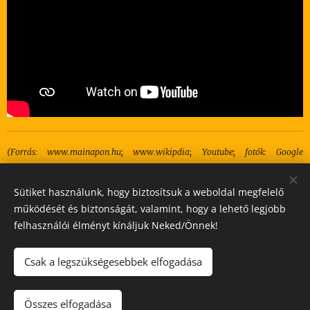
(Forrás: www.mainapon.hu; www.wikipdia; Youtube; fotók: Google
képkereső)
Sütiket használunk, hogy biztosítsuk a weboldal megfelelő
működését és biztonságát, valamint, hogy a lehető legjobb
felhasználói élményt kínáljuk Neked/Önnek!
Copyright©Pannon Journal.
Csak a legszükségesebbek elfogadása
All rights reserved.
Minden jog fenntartva.
2026.
Összes elfogadása