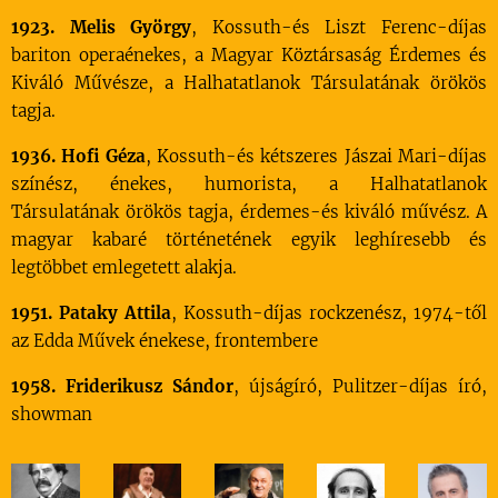
1923. Melis György
, Kossuth-és Liszt Ferenc-díjas
bariton operaénekes, a Magyar Köztársaság Érdemes és
Kiváló Művésze, a Halhatatlanok Társulatának örökös
tagja.
1936. Hofi Géza
, Kossuth-és kétszeres Jászai Mari-díjas
színész, énekes, humorista, a Halhatatlanok
Társulatának örökös tagja, érdemes-és kiváló művész. A
magyar kabaré történetének egyik leghíresebb és
legtöbbet emlegetett alakja.
1951. Pataky Attila
, Kossuth-díjas rockzenész, 1974-től
az Edda Művek énekese, frontembere
1958. Friderikusz Sándor
, újságíró, Pulitzer-díjas író,
showman