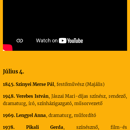
Július 4.
1845. Szinyei Merse Pál
, festőművész (Majális)
1948. Verebes István
, Jászai Mari-díjas színész, rendező,
dramaturg, író, színházigazgató, műsorvezető
1969. Lengyel Anna
, dramaturg, műfordító
1978. Pikali Gerda
, színésznő, film-és