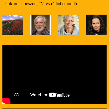
szinkronszínésznő, TV-és rádióbemondó