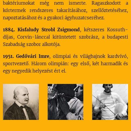
baktériumokat még nem ismerte. Ragaszkodott a
kórtermek rendszeres takarításához, szellőztetéséhez,
napoztatásához és a gyakori ágyhuzatcseréhez.
1884. Kisfaludy Strobl Zsigmond
, kétszeres Kossuth-
díjas, Corvin-lánccal kitüntetett szobrász, a budapesti
Szabadság szobor alkotója.
1951. Gedővári Imre
, olimpiai és világbajnok kardvívó,
sportvezető. Három olimpián: egy első, két harmadik és
egy negyedik helyezést ért el.